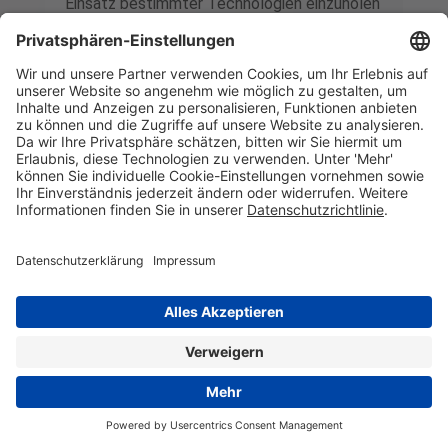
Einsatz bestimmter Technologien einzuholen
und diese datenschutzkonform zu
dokumentieren. Anbieter dieser Technologie
ist die Usercentrics GmbH, Sendlinger Straße
7, 80331 München, Website:
https://usercentrics.com/de/
(im Folgenden
„Usercentrics“).
Wenn Sie unsere Website betreten, werden
folgende personenbezogene Daten an
Usercentrics übertragen:
Ihre Einwilligung(en) bzw. der Widerruf Ihrer
Einwilligung(en)
Ihre IP-Adresse
Informationen über Ihren Browser
Informationen über Ihr Endgerät
Zeitpunkt Ihres Besuchs auf der Website