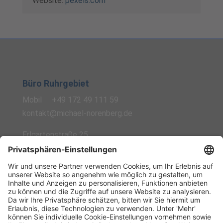
Website:
pexels.com
Büro Ruhrgebiet
Mobil
+49 172 49 111 59
kontakt@michael-norenberg.de
Erlgartenstraße 25
44869 Bochum
Büro Niederrhein
Mobil
+49 172 49 111 59
kontakt@michael-norenberg.de